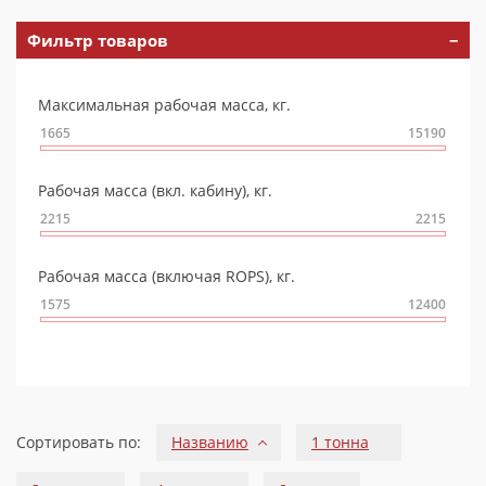
Масла
Статические катки
Траншейный уплотнитель DRP20D
Выглаживающие плиты
Резцы Dynapac для дорожно-фрезерных работ
Фильтр товаров
Катки для укладки асфальта
Асфальтоукладчики на гусеничном ходу
Максимальная рабочая масса, кг.
Рабочая масса (вкл. кабину), кг.
Рабочая масса (включая ROPS), кг.
Сортировать по:
Названию
1 тонна