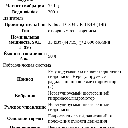
Частота вибрации
52 Гц
Водяной бак
200 л
Двигатель
Производитель/Тип
Kubota D1803-CR-TE4B (T4f)
Тип
с водяным охлаждением
Номинальная
мощность, SAE
33 кВт (44 л.с.) @ 2 600 об./мин
J1995
Ёмкость топливного
50 л
бака
Гибравлическая система
Регулируемый аксиально поршневой
гидронасос. Нерегулируемые
Привод
радиально поршневые гидромоторы
(2).
Нерегулируемый шестеренный
Вибрация
гидронасос/гидромотор.
Нерегулируемый шестеренный
Рулевое управление
гидронасос.
Гидростатический, зависящий от
Основной тормоз
положения рукояти движения
Парковочный/
Высоконадежный многодисковый