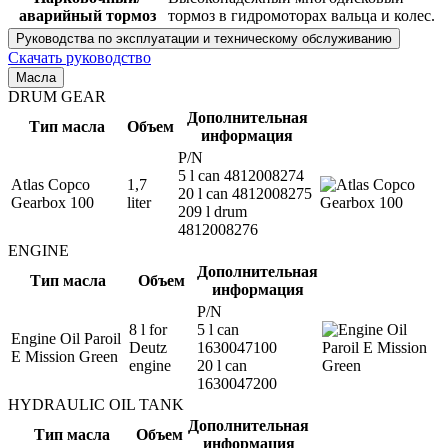
аварийный тормоз
тормоз в гидромоторах вальца и колес.
Руководства по эксплуатации и техническому обслуживанию
Скачать руководство
Масла
DRUM GEAR
Дополнительная
Тип масла
Объем
информация
P/N
5 l can 4812008274
Atlas Copco
1,7
20 l can 4812008275
Gearbox 100
liter
209 l drum
4812008276
ENGINE
Дополнительная
Тип масла
Объем
информация
P/N
8 l for
5 l can
Engine Oil Paroil
Deutz
1630047100
E Mission Green
engine
20 l can
1630047200
HYDRAULIC OIL TANK
Дополнительная
Тип масла
Объем
информация