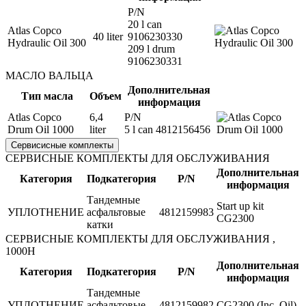
P/N
20 l can
Atlas Copco
40 liter
9106230330
Hydraulic Oil 300
209 l drum
9106230331
МАСЛО ВАЛЬЦА
Дополнительная
Тип масла
Объем
информация
Atlas Copco
6,4
P/N
Drum Oil 1000
liter
5 l can 4812156456
Сервисисные комплекты
CЕРВИСНЫЕ КОМПЛЕКТЫ ДЛЯ ОБСЛУЖИВАНИЯ
Дополнительная
Категория
Подкатегория
P/N
информация
Тандемные
Start up kit
УПЛОТНЕНИЕ
асфальтовые
4812159983
CG2300
катки
CЕРВИСНЫЕ КОМПЛЕКТЫ ДЛЯ ОБСЛУЖИВАНИЯ ,
1000H
Дополнительная
Категория
Подкатегория
P/N
информация
Тандемные
УПЛОТНЕНИЕ
асфальтовые
4812159982
CG2300 (Inc. Oil)