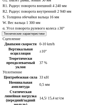
O2. Вылет рамы, левый
50 мм
R1. Радиус поворота внешний
4 240 мм
R2. Радиус поворота внутренний
2 940 мм
S. Толщина обечайки вальца
16 мм
W. Вес вальца
1 300 мм
α. Угол поворота рулевого колеса
±30°
Технические характеристики
Сцепление
Диапазон скорости
0-10 km/h
Вертикальная
±10°
осцилляция
Теоретически
преодолеваемый
37 %
уклон
Уплотнение
Центробежная сила
33 кН
Номинальная
0,5 мм
амплитуда
Статическая
линейная нагрузка
14,5/ 15,4 кг/см
(передний/задний
модуль)