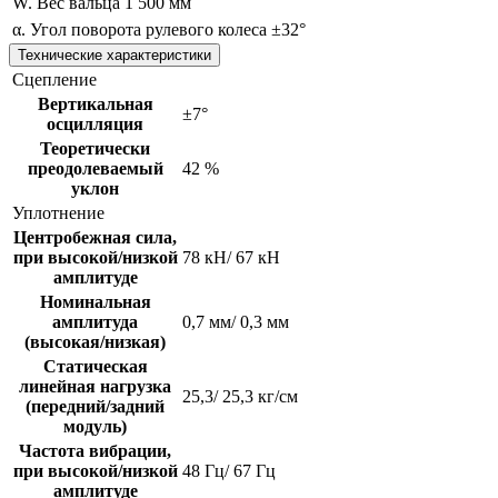
W. Вес вальца
1 500 мм
α. Угол поворота рулевого колеса
±32°
Технические характеристики
Сцепление
Вертикальная
±7°
осцилляция
Теоретически
преодолеваемый
42 %
уклон
Уплотнение
Центробежная сила,
при высокой/низкой
78 кН/ 67 кН
амплитуде
Номинальная
амплитуда
0,7 мм/ 0,3 мм
(высокая/низкая)
Статическая
линейная нагрузка
25,3/ 25,3 кг/см
(передний/задний
модуль)
Частота вибрации,
при высокой/низкой
48 Гц/ 67 Гц
амплитуде