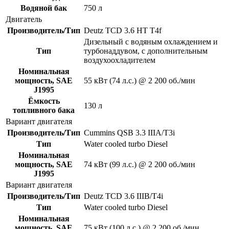
Водяной бак
750 л
Двигатель
Производитель/Тип
Deutz TCD 3.6 HT T4f
Дизельный с водяным охлаждением и
Тип
турбонаддувом, с дополнительным
воздухоохладителем
Номинальная
мощность, SAE
55 кВт (74 л.с.) @ 2 200 об./мин
J1995
Ёмкость
130 л
топливного бака
Вариант двигателя
Производитель/Тип
Cummins QSB 3.3 IIIA/T3i
Тип
Water cooled turbo Diesel
Номинальная
мощность, SAE
74 кВт (99 л.с.) @ 2 200 об./мин
J1995
Вариант двигателя
Производитель/Тип
Deutz TCD 3.6 IIIB/T4i
Тип
Water cooled turbo Diesel
Номинальная
мощность, SAE
75 кВт (100 л.с.) @ 2 200 об./мин