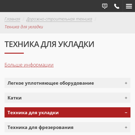
ОБРАТНАЯ СВЯЗ
Главная
Дорожно-строительная техника
Техника для укладки
ТЕХНИКА ДЛЯ УКЛАДКИ
Больше информации
Легкое уплотняющее оборудование
Траншейный уплотнитель D.ONE
Катки
Виброплита DFP11
Катки комбинированные 4 тонны
Виброплита DFP9
Техника для укладки
Катки для уплотнения грунта
Виброплита DRP20
Компактные укладчики
Тандемные катки
Техника для фрезерования
Виброплита DRP45DX
Городские укладчики