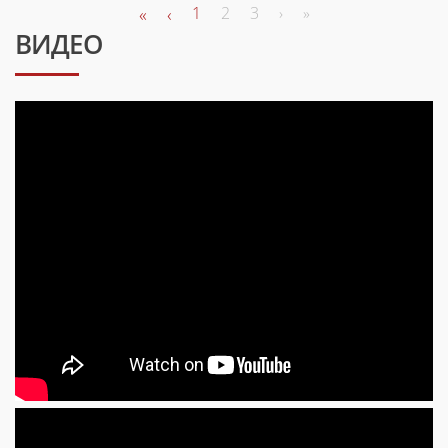
«
‹
1
2
3
›
»
ВИДЕО