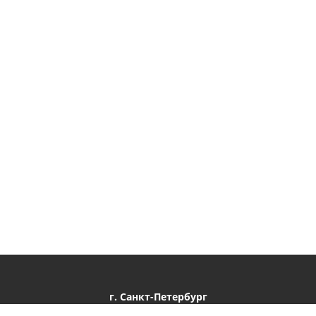
г. Санкт-Петербург
ул. Уральская, д.13, пом. 23Н, оф.64