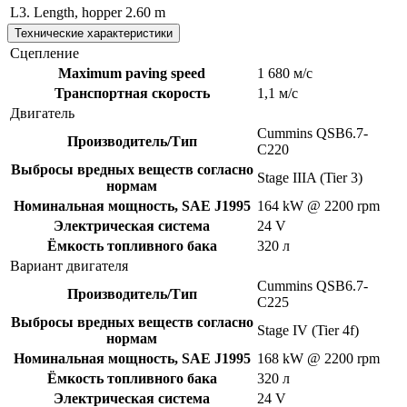
L3. Length, hopper
2.60 m
Технические характеристики
Сцепление
Maximum paving speed
1 680 м/с
Транспортная скорость
1,1 м/с
Двигатель
Cummins QSB6.7-
Производитель/Тип
C220
Выбросы вредных веществ согласно
Stage IIIA (Tier 3)
нормам
Номинальная мощность, SAE J1995
164 kW @ 2200 rpm
Электрическая система
24 V
Ёмкость топливного бака
320 л
Вариант двигателя
Cummins QSB6.7-
Производитель/Тип
C225
Выбросы вредных веществ согласно
Stage IV (Tier 4f)
нормам
Номинальная мощность, SAE J1995
168 kW @ 2200 rpm
Ёмкость топливного бака
320 л
Электрическая система
24 V