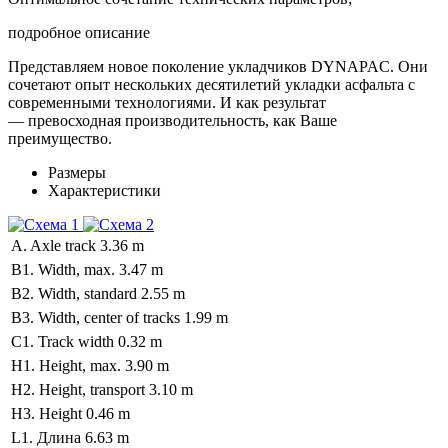
подробное описание
Представляем новое поколение укладчиков DYNAPAC. Они
сочетают опыт нескольких десятилетий укладки асфальта с
современными технологиями. И как результат
— превосходная производительность, как Ваше
преимущество.
Размеры
Характеристики
A. Axle track
3.36 m
B1. Width, max.
3.47 m
B2. Width, standard
2.55 m
B3. Width, center of tracks
1.99 m
C1. Track width
0.32 m
H1. Height, max.
3.90 m
H2. Height, transport
3.10 m
H3. Height
0.46 m
L1. Длина
6.63 m