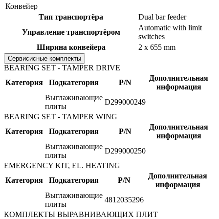
Конвейер
Тип транспортёра
Dual bar feeder
Automatic with limit
Управление транспортёром
switches
Ширина конвейера
2 x 655 mm
Сервисисные комплекты
BEARING SET - TAMPER DRIVE
Дополнительная
Категория
Подкатегория
P/N
информация
Выглаживающие
D299000249
плиты
BEARING SET - TAMPER WING
Дополнительная
Категория
Подкатегория
P/N
информация
Выглаживающие
D299000250
плиты
EMERGENCY KIT, EL. HEATING
Дополнительная
Категория
Подкатегория
P/N
информация
Выглаживающие
4812035296
плиты
КОМПЛЕКТЫ ВЫРАВНИВАЮЩИХ ПЛИТ